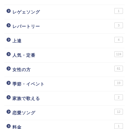
1
レゲェソング
3
レパートリー
4
上達
124
人気・定番
61
女性の方
19
季節・イベント
2
家族で歌える
12
恋愛ソング
1
料金