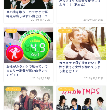
みカラオケで出せる癖をつけ
よう！！【Part1】
嵐の曲を歌う！カラオケで高
得点が出しやすい曲とは！？
2015年11月20日
2015年12月26日
女性の方
人気・定番
カラオケで必ず抑えたい！男
女性がカラオケで歌っていて
性が歌うと女性が惚れてしま
カロリー消費が高い曲ランキ
う曲とは！？
ング！！
2016年1月24日
2016年11月12日
アーティスト
アーティスト