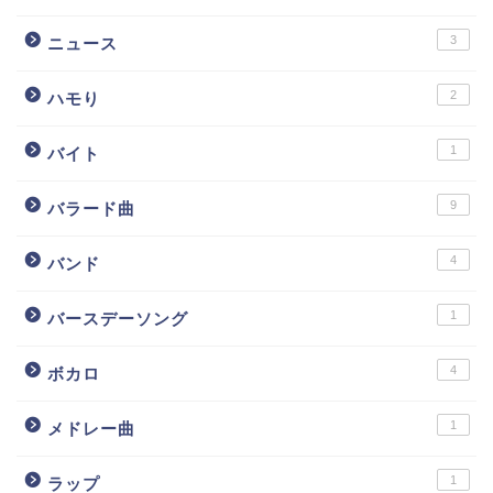
3
ニュース
2
ハモり
1
バイト
9
バラード曲
4
バンド
1
バースデーソング
4
ボカロ
1
メドレー曲
1
ラップ