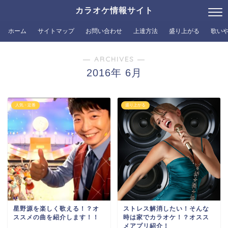
カラオケ情報サイト
ホーム
サイトマップ
お問い合わせ
上達方法
盛り上がる
歌い
― ARCHIVES ―
2016年 6月
人気・定番
盛り上がる
星野源を楽しく歌える！？オ
ストレス解消したい！そんな
ススメの曲を紹介します！！
時は家でカラオケ！？オスス
メアプリ紹介！