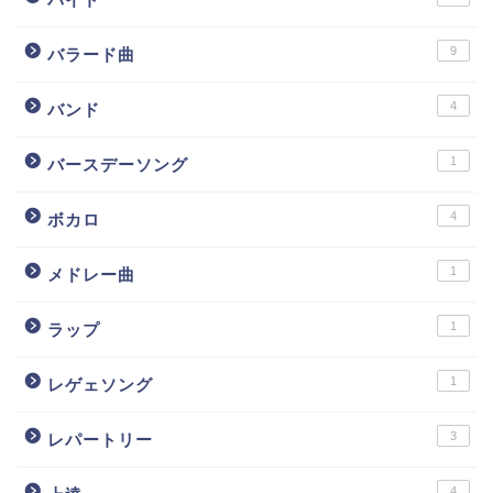
9
バラード曲
4
バンド
1
バースデーソング
4
ボカロ
1
メドレー曲
1
ラップ
1
レゲェソング
3
レパートリー
4