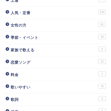
上達
124
人気・定番
61
女性の方
19
季節・イベント
2
家族で歌える
12
恋愛ソング
1
料金
76
歌いやすい
3
歌詞