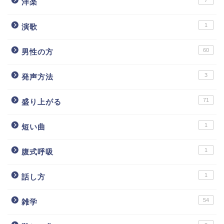
7
洋楽
1
演歌
60
男性の方
3
発声方法
71
盛り上がる
1
短い曲
1
腹式呼吸
1
話し方
54
雑学