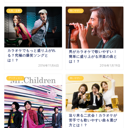
人気・定番
歌いやすい
カラオケでもっと盛り上がれ
男がカラオケで歌いやすい！
る？究極の爆笑ソングと
簡単に盛り上がる洋楽の曲と
は！？
は！？
2016年11月6日
2016年1月19日
アーティスト
歌いやすい
迫り来る二次会！カラオケが
苦手でも歌いやすい曲＆選び
方とは！？