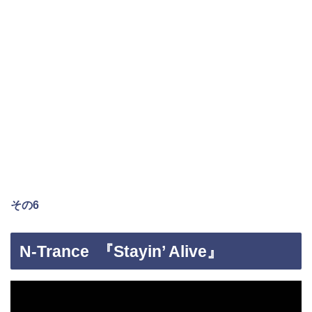
その6
N-Trance 『Stayin’ Alive』