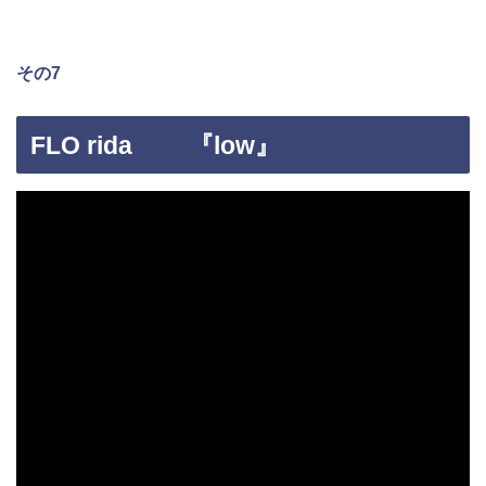
その7
FLO rida 『low』