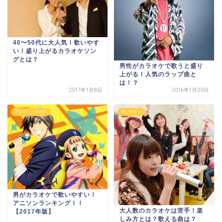
40〜50代に大人気！歌いやす
い！盛り上がるカラオケソン
グとは？
男性がカラオケで歌うと盛り
上がる！人気のラップ曲と
は！？
2017年1月8日
2016年1月20日
アニソン・ボカロ
歌いやすい
男がカラオケで歌いやすい！
アニソンランキング！！
大人数のカラオケは苦手！楽
【2017年版】
しみ方とは？歌える曲は？