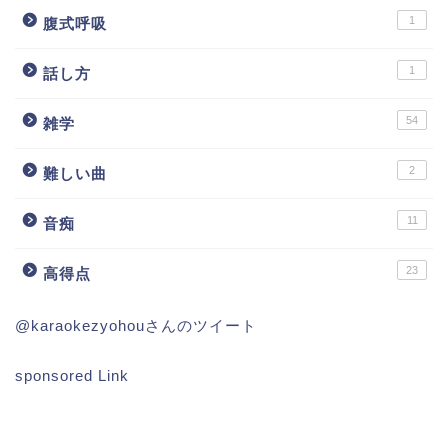
1
腹式呼吸
1
話し方
54
雑学
2
難しい曲
11
音痴
23
高得点
@karaokezyohouさんのツイート
sponsored Link