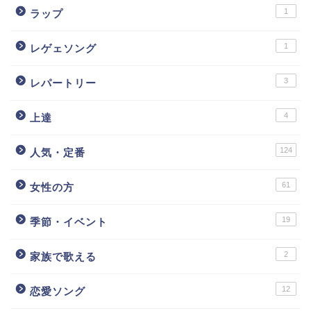
1
ラップ
1
レゲェソング
3
レパートリー
4
上達
124
人気・定番
61
女性の方
19
季節・イベント
2
家族で歌える
12
恋愛ソング