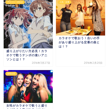
アニソン・ボカロ
人気・定番
カラオケで歌おう！合いの手
があり盛り上がる定番の曲と
は！？
盛り上がりたい方必見！カラ
オケで歌うテンポの速いアニ
ソンとは！？
2016年3月27日
2016年2月20日
女性の方
女性がカラオケで歌うと盛り