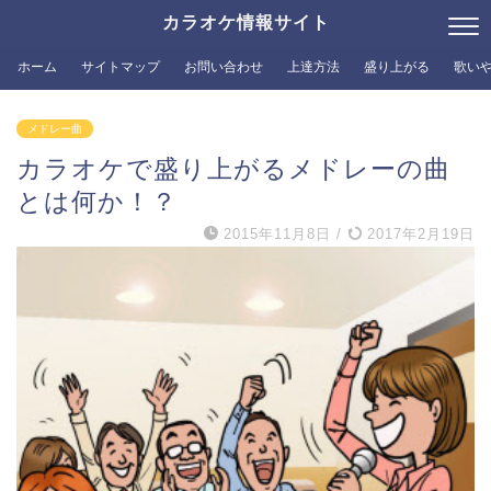
カラオケ情報サイト
ホーム
サイトマップ
お問い合わせ
上達方法
盛り上がる
歌い
メドレー曲
カラオケで盛り上がるメドレーの曲
とは何か！？
2015年11月8日
/
2017年2月19日