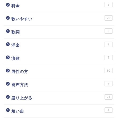
1
料金
76
歌いやすい
3
歌詞
7
洋楽
1
演歌
60
男性の方
3
発声方法
71
盛り上がる
1
短い曲