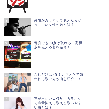
男性がカラオケで歌えたらか
4
っこいい女性の歌とは？
音痴でも90点は取れる！高得
5
点を狙える曲を紹介！
これだけはNG！カラオケで嫌
6
われる歌い方や曲を紹介！！
声が出ない人必見！カラオケ
7
で声量抑えて歌える歌いやす
い曲とは？